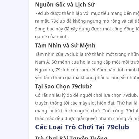
Nguồn Gốc và Lịch Sử
79club được thành lập với mục tiêu mang đến một
ra mắt, 79club đã không ngừng mở rộng và cải t
Sòng bạc này đã xây dựng được một cộng đồng lớn
game của mình.
Tầm Nhìn và Sứ Mệnh
Tầm nhìn của 79club là trở thành một trong những
Nam Á. Sứ mệnh của họ là cung cấp một môi trường
Ngoài ra, 79club còn cam kết đảm bảo tính minh 
yên tâm tham gia mà không phải lo lắng về những
Tại Sao Chọn 79club?
Có rất nhiều lý do để người chơi lựa chọn 79club. 
truyền thống tới các máy slot hiện đại. Thứ hai 
mang lại lợi ích cho người chơi. Cuối cùng, 79cl
thắc mắc đều được giải quyết nhanh chóng và hi
Các Loại Trò Chơi Tại 79club
Trò Chơi Bài Truyền Thống