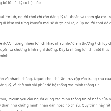
 bỏ lỡ bất kỳ cơ hội nào.
i 79club, người chơi chỉ cần đăng ký tài khoản và tham gia các tr
ng đi kèm với từng khuyến mãi sẽ được ghi rõ, giúp người chơi dễ
 sẽ được hưởng nhiều lợi ích khác nhau như điểm thưởng tích lũy c
quyền và chương trình nghỉ dưỡng. Đây là những lợi ích thiết thực
 mình.
n
iản và nhanh chóng. Người chơi chỉ cần truy cập vào trang chủ của
đăng ký, và chờ một vài phút để hệ thống xác minh thông tin.
chơi, 79club yêu cầu người dùng xác minh thông tin cá nhân của h
ùy thân như chứng minh nhân dân hoặc hộ chiếu. Quy trình này rất