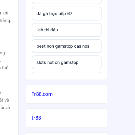
ừ khi
đá gà trực tiếp 67
 hàng.
lịch thi đấu
best non gamstop casinos
ông
.
slots not on gamstop
ó thể
casino
ài
Tr88.com
casinos not on gamstop uk
ật và
ỏi và
5 deposit casino not on
tr88
gamstop
non uk gambling sites