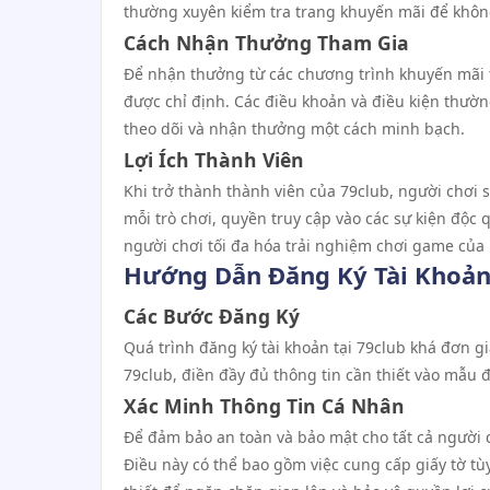
thường xuyên kiểm tra trang khuyến mãi để không
Cách Nhận Thưởng Tham Gia
Để nhận thưởng từ các chương trình khuyến mãi tạ
được chỉ định. Các điều khoản và điều kiện thườ
theo dõi và nhận thưởng một cách minh bạch.
Lợi Ích Thành Viên
Khi trở thành thành viên của 79club, người chơi
mỗi trò chơi, quyền truy cập vào các sự kiện độc 
người chơi tối đa hóa trải nghiệm chơi game của
Hướng Dẫn Đăng Ký Tài Khoả
Các Bước Đăng Ký
Quá trình đăng ký tài khoản tại 79club khá đơn g
79club, điền đầy đủ thông tin cần thiết vào mẫu 
Xác Minh Thông Tin Cá Nhân
Để đảm bảo an toàn và bảo mật cho tất cả người 
Điều này có thể bao gồm việc cung cấp giấy tờ t