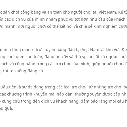
 sân chơi công bằng và an toàn cho người chơi tại Việt Nam. Kể t
iến các dịch vụ của mình nhằm phục vụ tốt hơn nhu cầu của khách
 mạnh, nơi người chơi có thể kết nối và chia sẻ kinh nghiệm chơi
 nền tảng giải trí trực tuyến hàng đầu tại Việt Nam và khu vực Đ
 chơi game an toàn, đáng tin cậy và thú vị cho tất cả người chơi
bạch và công bằng trong các trò chơi của mình, giúp người chơi c
 rủi ro không đáng có.
Đầu tiên là sự đa dạng trong các loại trò chơi, từ những trò chơi b
là các chương trình khuyến mãi hấp dẫn, thường xuyên được cập nh
ub cũng chú trọng đến dịch vụ khách hàng, đảm bảo rằng mọi câu h
ệu quả.