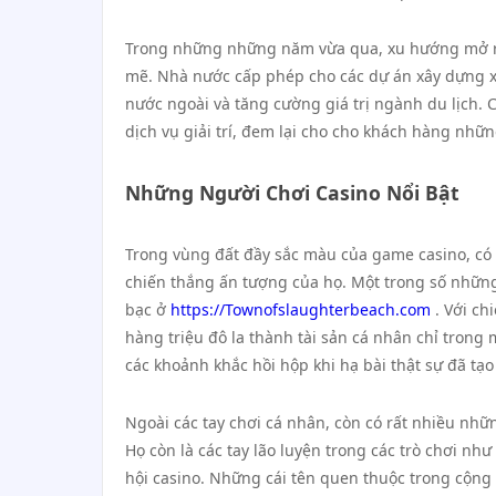
Trong những những năm vừa qua, xu hướng mở rộ
mẽ. Nhà nước cấp phép cho các dự án xây dựng xâ
nước ngoài và tăng cường giá trị ngành du lịch.
dịch vụ giải trí, đem lại cho cho khách hàng nhữn
Những Người Chơi Casino Nổi Bật
Trong vùng đất đầy sắc màu của game casino, có 
chiến thắng ấn tượng của họ. Một trong số những n
bạc ở
https://Townofslaughterbeach.com
. Với ch
hàng triệu đô la thành tài sản cá nhân chỉ trong
các khoảnh khắc hồi hộp khi hạ bài thật sự đã tạ
Ngoài các tay chơi cá nhân, còn có rất nhiều nhữ
Họ còn là các tay lão luyện trong các trò chơi nh
hội casino. Những cái tên quen thuộc trong cộng