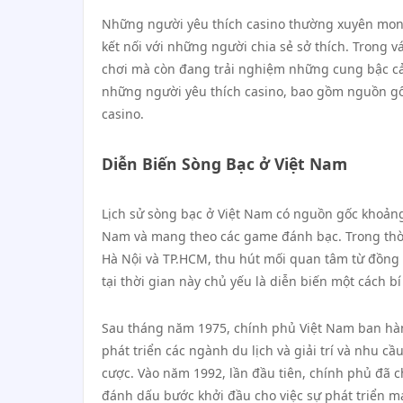
Những người yêu thích casino thường xuyên mon
kết nối với những người chia sẻ sở thích. Trong 
chơi mà còn đang trải nghiệm những cung bậc c
những người yêu thích casino, bao gồm nguồn gốc
casino.
Diễn Biến Sòng Bạc ở Việt Nam
Lịch sử sòng bạc ở Việt Nam có nguồn gốc khoảng
Nam và mang theo các game đánh bạc. Trong thờ
Hà Nội và TP.HCM, thu hút mối quan tâm từ đồng 
tại thời gian này chủ yếu là diễn biến một cách b
Sau tháng năm 1975, chính phủ Việt Nam ban hàn
phát triển các ngành du lịch và giải trí và nhu cầ
cược. Vào năm 1992, lần đầu tiên, chính phủ đã 
đánh dấu bước khởi đầu cho việc sự phát triển 