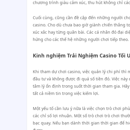
chương trình giàu cảm xúc, thu hút không chỉ các 
Cuối cùng, cũng cần đề cập đến những người chơ
casino. Cho dù chưa bao giờ giành chiến thắng to
xúc xắc hay từng quân bài. Các cá nhân đó đại d
hứng cho các thế hệ những người chơi tiếp theo.
Kinh nghiệm Trải Nghiệm Casino Tối 
Khi tham dự chơi casino, việc quản lý chi phí thì
đầu tư và không được đi quá số tiền đó. Việc này
tâm lý ổn định trong suốt thời gian tham gia. Hãy
tất cả niềm tin trong việc kiếm lợi.
Một yếu tố cần lưu ý nữa là việc chọn trò chơi p
các chỉ số lợi nhuận. Một số trò chơi trò chơi th
bạc quay. Nếu bạn dành thời gian thời gian để hi