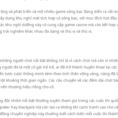
ng và phát triển và mở nhiều game sòng bạc đang diễn ra rất 
y dựng khu nghỉ mát tích hợp có sòng bạc, với mục đích hút đầu
 Các khu nghỉ dưỡng này có cung cấp game casino mà còn kết hợp v
g trải nghiệm khác nhau đa dạng và thú vị và thú vị.
những người chơi nổi bật không chỉ là vì cách chơi mà còn vì nhữ
gười đó là một cô gái trẻ trẻ, ai đã trở thành huyền thoại tại các
iến lược cược thông minh kèm theo tinh thần vững vàng, nàng đã 
 một khoảng thời gian ngắn. Các câu chuyện về các đêm dài chơi bà
o nên thương hiệu riêng cho cô.
ng đội nhóm nổi bật thường xuyên tham gia trong các cuộc thi quốc
ư poker hay blackjack mà còn tạo ra không khí cạnh tranh cao cho cá
 đồng chuyên nghiệp này thường biết cách biến mỗi cuộc thi thàn