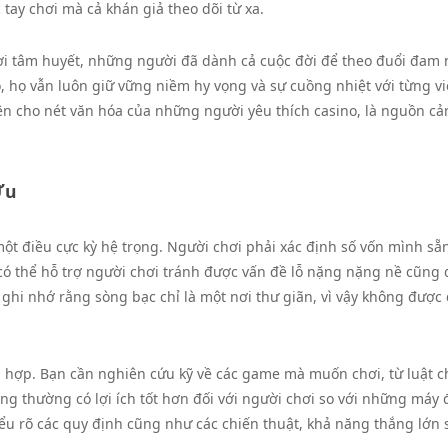
tay chơi mà cả khán giả theo dõi từ xa.
i tâm huyết, những người đã dành cả cuộc đời để theo đuổi đam 
, họ vẫn luôn giữ vững niềm hy vọng và sự cuồng nhiệt với từng v
iện cho nét văn hóa của những người yêu thích casino, là nguồn c
Ưu
 một điều cực kỳ hệ trọng. Người chơi phải xác định số vốn mình sẵ
 có thể hỗ trợ người chơi tránh được vấn đề lỗ nặng nặng nề cũng d
 ghi nhớ rằng sòng bạc chỉ là một nơi thư giãn, vì vậy không được 
hù hợp. Bạn cần nghiên cứu kỹ về các game mà muốn chơi, từ luật c
ường thường có lợi ích tốt hơn đối với người chơi so với những máy
ểu rõ các quy định cũng như các chiến thuật, khả năng thắng lớn 