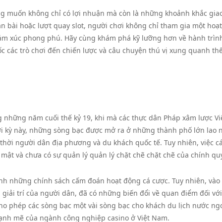
g muốn không chỉ có lợi nhuận mà còn là những khoảnh khắc giao
ván bài hoặc lượt quay slot, người chơi không chỉ tham gia một hoạ
ảm xúc phong phú. Hãy cùng khám phá kỹ lưỡng hơn về hành trìn
 các trò chơi đến chiến lược và câu chuyện thú vị xung quanh thế
 những năm cuối thế kỷ 19, khi mà các thực dân Pháp xâm lược Vi
i kỳ này, những sòng bạc được mở ra ở những thành phố lớn lao 
thời người dân địa phương và du khách quốc tế. Tuy nhiên, việc c
í mật và chưa có sự quản lý quản lý chặt chẽ chặt chẽ của chính qu
h những chính sách cấm đoán hoạt động cá cược. Tuy nhiên, vào
u giải trí của người dân, đã có những biến đổi về quan điểm đối với
cho phép các sòng bạc một vài sòng bạc cho khách du lịch nước ngo
mạnh mẽ của ngành công nghiệp casino ở Việt Nam.