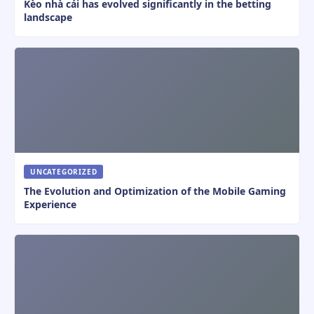
Kèo nhà cái has evolved significantly in the betting
landscape
UNCATEGORIZED
The Evolution and Optimization of the Mobile Gaming
Experience