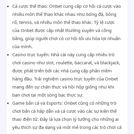
Cá cược thể thao: Onbet cung cấp cơ hội cá cược vào
nhiều môn thể thao khác nhau như bóng đá, bóng
rổ, tennis, và nhiều môn thể thao khác. Tỷ lệ cược
của Onbet được cập nhật thường xuyên và công
bằng, giúp người chơi có cơ hội tối ưu hóa lợi nhuận
của mình.
Casino trực tuyến: Nhà cái này cung cấp nhiều trò
chơi casino như slot, roulette, baccarat, và blackjack,
được phát triển bởi các nhà cung cấp phần mềm
hàng đầu. Trải nghiệm casino trực tuyến của Onbet
mang đến sự chân thực và hồi hộp giống như khi
bạn chơi tại một sòng bạc thực sự.
Game bắn cá và Esports: Onbet cũng có những trò
chơi bắn cá hấp dẫn và cá cược vào các sự kiện thể
thao điện tử. Đây là lựa chọn lý tưởng cho những ai
yêu thích sự đa dạng và mới mẻ trong các trò chơi cá