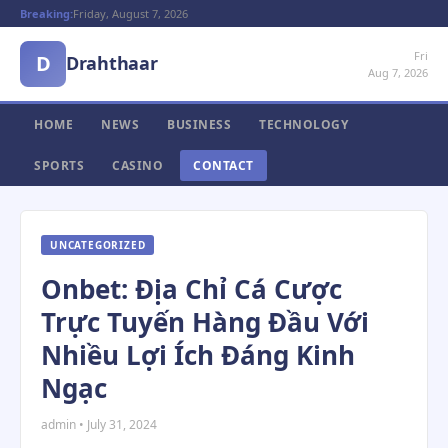
Breaking:
Friday, August 7, 2026
Fri
D
Drahthaar
Aug 7, 2026
HOME
NEWS
BUSINESS
TECHNOLOGY
SPORTS
CASINO
CONTACT
UNCATEGORIZED
Onbet: Địa Chỉ Cá Cược
Trực Tuyến Hàng Đầu Với
Nhiều Lợi Ích Đáng Kinh
Ngạc
admin • July 31, 2024