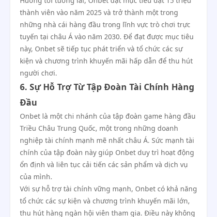
Hướng tới tương lai, Onbet đặt mục tiêu đạt 15 triệu
thành viên vào năm 2025 và trở thành một trong
những nhà cái hàng đầu trong lĩnh vực trò chơi trực
tuyến tại châu Á vào năm 2030. Để đạt được mục tiêu
này, Onbet sẽ tiếp tục phát triển và tổ chức các sự
kiện và chương trình khuyến mãi hấp dẫn để thu hút
người chơi.
6. Sự Hỗ Trợ Từ Tập Đoàn Tài Chính Hàng
Đầu
Onbet là một chi nhánh của tập đoàn game hàng đầu
Triều Châu Trung Quốc, một trong những doanh
nghiệp tài chính mạnh mẽ nhất châu Á. Sức mạnh tài
chính của tập đoàn này giúp Onbet duy trì hoạt động
ổn định và liên tục cải tiến các sản phẩm và dịch vụ
của mình.
Với sự hỗ trợ tài chính vững mạnh, Onbet có khả năng
tổ chức các sự kiện và chương trình khuyến mãi lớn,
thu hút hàng ngàn hội viên tham gia. Điều này không