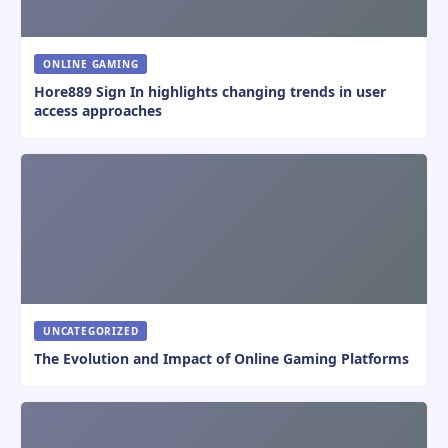
ONLINE GAMING
Hore889 Sign In highlights changing trends in user
access approaches
UNCATEGORIZED
The Evolution and Impact of Online Gaming Platforms