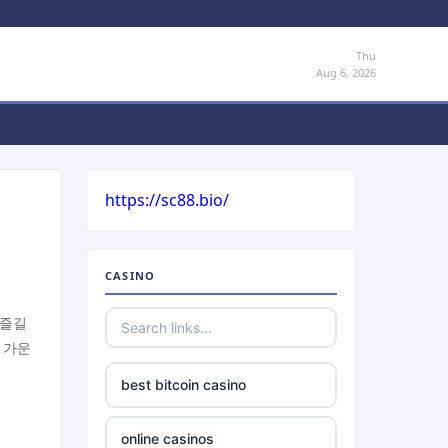
Thu
Aug 6, 2026
https://sc88.bio/
CASINO
 즐길
 가운
best bitcoin casino
online casinos