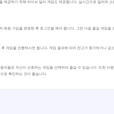
을 제공하기 위해 라이브 딜러 게임도 제공합니다. 실시간으로 딜러와 
 회원 가입을 완료한 후 로그인을 해야 합니다. 그런 다음 즐길 게임을
 후 게임을 진행하시면 됩니다. 게임 결과에 따라 잔고가 증가하거나 감
사용자들은 자신이 선호하는 게임을 선택하여 즐길 수 있습니다. 또한 이
적으로 확인하는 것이 좋습니다.