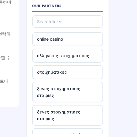
소통하며
OUR PARTNERS
casino ireland online
tr88
 선택하
online casino
https://tr88.locker/
ελληνικες στοιχηματικες
소할 수
https://tg88link.com/
στοιχηματικες
벤트나
tr88
ξενες στοιχηματικες
εταιριες
uu 88
ξενες στοιχηματικες
tr88 win
εταιριες
tg88 com
στοιχηματικες ελλαδα