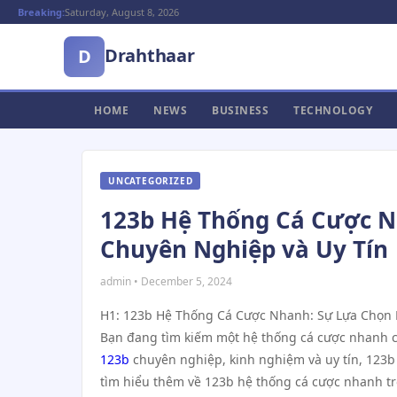
Breaking:
Saturday, August 8, 2026
Drahthaar
D
HOME
NEWS
BUSINESS
TECHNOLOGY
UNCATEGORIZED
123b Hệ Thống Cá Cược N
Chuyên Nghiệp và Uy Tín
admin • December 5, 2024
H1: 123b Hệ Thống Cá Cược Nhanh: Sự Lựa Chọn
Bạn đang tìm kiếm một hệ thống cá cược nhanh c
123b
chuyên nghiệp, kinh nghiệm và uy tín, 123b
tìm hiểu thêm về 123b hệ thống cá cược nhanh tro