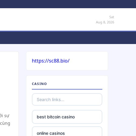
Sat
Aug 8, 2026
https://sc88.bio/
CASINO
ới sự
best bitcoin casino
 cùng
online casinos