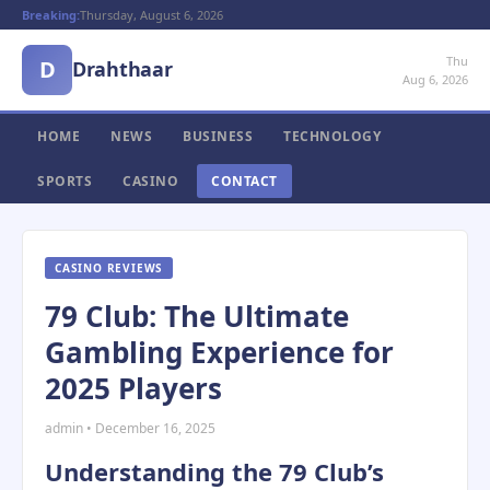
Breaking:
Thursday, August 6, 2026
Thu
D
Drahthaar
Aug 6, 2026
HOME
NEWS
BUSINESS
TECHNOLOGY
SPORTS
CASINO
CONTACT
CASINO REVIEWS
79 Club: The Ultimate
Gambling Experience for
2025 Players
admin • December 16, 2025
Understanding the 79 Club’s