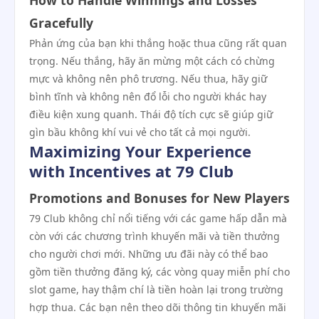
How to Handle Winnings and Losses
Gracefully
Phản ứng của bạn khi thắng hoặc thua cũng rất quan
trọng. Nếu thắng, hãy ăn mừng một cách có chừng
mực và không nên phô trương. Nếu thua, hãy giữ
bình tĩnh và không nên đổ lỗi cho người khác hay
điều kiện xung quanh. Thái độ tích cực sẽ giúp giữ
gìn bầu không khí vui vẻ cho tất cả mọi người.
Maximizing Your Experience
with Incentives at 79 Club
Promotions and Bonuses for New Players
79 Club không chỉ nổi tiếng với các game hấp dẫn mà
còn với các chương trình khuyến mãi và tiền thưởng
cho người chơi mới. Những ưu đãi này có thể bao
gồm tiền thưởng đăng ký, các vòng quay miễn phí cho
slot game, hay thậm chí là tiền hoàn lại trong trường
hợp thua. Các bạn nên theo dõi thông tin khuyến mãi