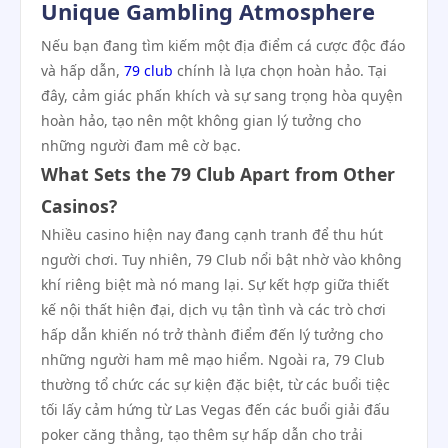
Unique Gambling Atmosphere
Nếu bạn đang tìm kiếm một địa điểm cá cược độc đáo
và hấp dẫn,
79 club
chính là lựa chọn hoàn hảo. Tại
đây, cảm giác phấn khích và sự sang trọng hòa quyện
hoàn hảo, tạo nên một không gian lý tưởng cho
những người đam mê cờ bạc.
What Sets the 79 Club Apart from Other
Casinos?
Nhiều casino hiện nay đang cạnh tranh để thu hút
người chơi. Tuy nhiên, 79 Club nổi bật nhờ vào không
khí riêng biệt mà nó mang lại. Sự kết hợp giữa thiết
kế nội thất hiện đại, dịch vụ tận tình và các trò chơi
hấp dẫn khiến nó trở thành điểm đến lý tưởng cho
những người ham mê mạo hiểm. Ngoài ra, 79 Club
thường tổ chức các sự kiện đặc biệt, từ các buổi tiệc
tối lấy cảm hứng từ Las Vegas đến các buổi giải đấu
poker căng thẳng, tạo thêm sự hấp dẫn cho trải