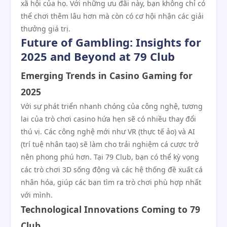
xã hội của họ. Với những ưu đãi này, bạn không chỉ có
thể chơi thêm lâu hơn mà còn có cơ hội nhận các giải
thưởng giá trị.
Future of Gambling: Insights for
2025 and Beyond at 79 Club
Emerging Trends in Casino Gaming for
2025
Với sự phát triển nhanh chóng của công nghệ, tương
lai của trò chơi casino hứa hẹn sẽ có nhiều thay đổi
thú vị. Các công nghệ mới như VR (thực tế ảo) và AI
(trí tuệ nhân tạo) sẽ làm cho trải nghiệm cá cược trở
nên phong phú hơn. Tại 79 Club, bạn có thể kỳ vọng
các trò chơi 3D sống động và các hệ thống đề xuất cá
nhân hóa, giúp các bạn tìm ra trò chơi phù hợp nhất
với mình.
Technological Innovations Coming to 79
Club