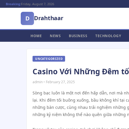
Breaking:
Friday, August 7, 2026
Drahthaar
D
HOME
NEWS
BUSINESS
TECHNOLOGY
UNCATEGORIZED
Casino Với Những Đêm t
admin • February 27, 2025
Sòng bạc luôn là một nơi đến hấp dẫn, nơi mà n
lại. Khi đêm tối buông xuống, bầu không khí tại 
những bàn cược, cùng nhau trải nghiệm những giâ
những kỷ niệm không thể nào quên giữa những n