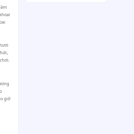
 làm
tg88
khoai
bästa casino utan svensk
licens
oai
lc88
kp88
https://kuwincom.net/
tươi
thức,
lv88
nk 88
chơi.
https://789winf.com/
nhà cái fun79
hương
https://lclc88.com/
o
789 win
ao giờ
online casina hrvatska
789f.com
bästa casino utan svensk
https://lv88.ltd/
licens