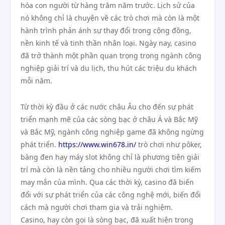
hóa con người từ hàng trăm năm trước. Lịch sử của
nó không chỉ là chuyện về các trò chơi mà còn là một
hành trình phản ánh sự thay đổi trong cộng đồng,
nền kinh tế và tinh thần nhân loại. Ngày nay, casino
đã trở thành một phần quan trọng trong ngành công
nghiệp giải trí và du lịch, thu hút các triệu du khách
mỗi năm.
Từ thời kỳ đầu ở các nước châu Âu cho đến sự phát
triển mạnh mẽ của các sòng bạc ở châu Á và Bắc Mỹ
và Bắc Mỹ, ngành công nghiệp game đã không ngừng
phát triển.
https://www.win678.in/
trò chơi như pôker,
bàng đen hay máy slot không chỉ là phương tiện giải
trí mà còn là nền tảng cho nhiều người chơi tìm kiếm
may mắn của mình. Qua các thời kỳ, casino đã biến
đổi với sự phát triển của các công nghệ mới, biến đổi
cách mà người chơi tham gia và trải nghiệm.
Casino, hay còn gọi là sòng bạc, đã xuất hiện trong